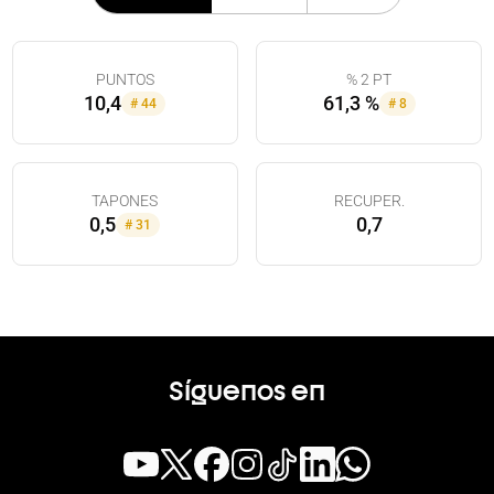
PUNTOS
% 2 PT
10,4
61,3 %
#
44
#
8
TAPONES
RECUPER.
0,5
0,7
#
31
Síguenos en