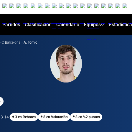
Partidos
Clasificación
Calendario
Equipos
Estadístic
FC Barcelona
·
A. Tomic
13-14
:
# 3 en Rebotes
# 8 en Valoración
# 8 en %2 puntos