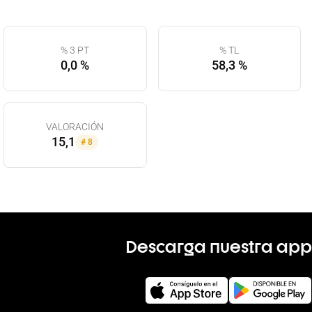
% 3 PT
% TL
0,0 %
58,3 %
VALORACIÓN
15,1
#
8
Descarga nuestra app