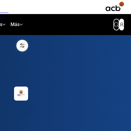
as
Más