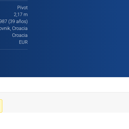
Pívot
2,17 m
987 (39 años)
ovnik, Croacia
Croacia
EUR