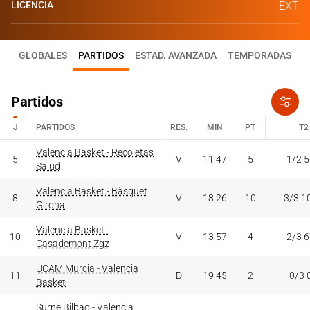
LICENCIA
EXT
GLOBALES
PARTIDOS
ESTAD. AVANZADA
TEMPORADAS
Partidos
J
PARTIDOS
RES.
MIN
PT
T2
J
PARTIDOS
Valencia Basket - Recoletas
RES.
MIN
PT
T2
5
V
11:47
5
1/2 
Salud
Valencia Basket - Bàsquet
8
V
18:26
10
3/3 1
Girona
Valencia Basket -
10
V
13:57
4
2/3 
Casademont Zgz
UCAM Murcia - Valencia
11
D
19:45
2
0/3 
Basket
Surne Bilbao - Valencia