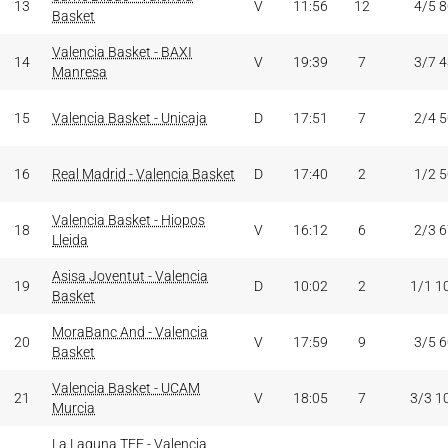
13
V
11:56
12
4/5 
Basket
Valencia Basket - BAXI
14
V
19:39
7
3/7 
Manresa
15
Valencia Basket - Unicaja
D
17:51
7
2/4 
16
Real Madrid - Valencia Basket
D
17:40
2
1/2 
Valencia Basket - Hiopos
18
V
16:12
6
2/3 
Lleida
Asisa Joventut - Valencia
19
D
10:02
2
1/1 1
Basket
MoraBanc And - Valencia
20
V
17:59
9
3/5 
Basket
Valencia Basket - UCAM
21
V
18:05
7
3/3 1
Murcia
La Laguna TFE - Valencia