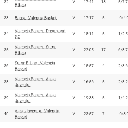
32
V
17:41
13
5/7 
Bilbao
33
Barça - Valencia Basket
V
17:17
5
0/4 
Valencia Basket - Dreamland
34
V
18:11
5
1/2 
GC
Valencia Basket - Surne
35
V
22:05
17
6/8 
Bilbao
Surne Bilbao - Valencia
36
V
15:57
4
2/3 
Basket
Valencia Basket - Asisa
38
V
16:56
5
2/8 
Joventut
Valencia Basket - Asisa
39
V
19:38
5
1/4 
Joventut
Asisa Joventut - Valencia
40
V
23:57
7
0/3 
Basket