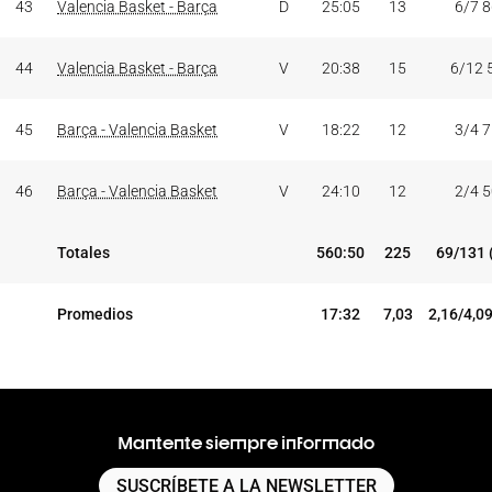
43
Valencia Basket - Barça
D
25:05
13
6/7 
44
Valencia Basket - Barça
V
20:38
15
6/12 
45
Barça - Valencia Basket
V
18:22
12
3/4 
46
Barça - Valencia Basket
V
24:10
12
2/4 
Totales
560:50
225
69/131 
Promedios
17:32
7,03
2,16/4,0
Mantente siempre informado
SUSCRÍBETE A LA NEWSLETTER