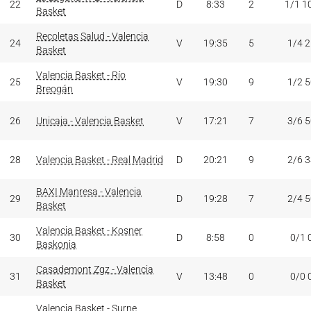
22
D
8:33
2
1/1 1
Basket
Recoletas Salud - Valencia
24
V
19:35
5
1/4 
Basket
Valencia Basket - Río
25
V
19:30
9
1/2 
Breogán
26
Unicaja - Valencia Basket
V
17:21
7
3/6 
28
Valencia Basket - Real Madrid
D
20:21
9
2/6 
BAXI Manresa - Valencia
29
D
19:28
7
2/4 
Basket
Valencia Basket - Kosner
30
D
8:58
0
0/1 
Baskonia
Casademont Zgz - Valencia
31
V
13:48
0
0/0 
Basket
Valencia Basket - Surne