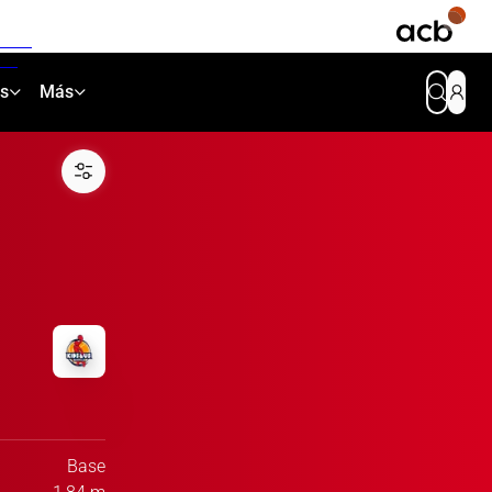
as
Más
Base