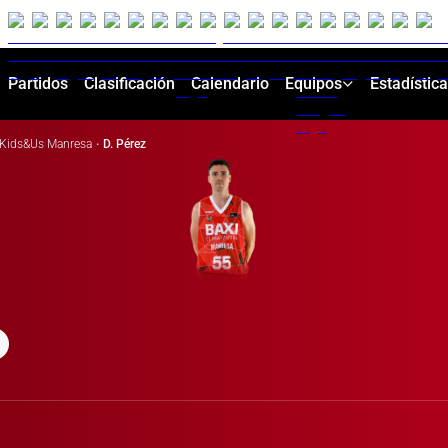
Partidos
Clasificación
Calendario
Equipos
Estadístic
Kids&Us Manresa
·
D. Pérez