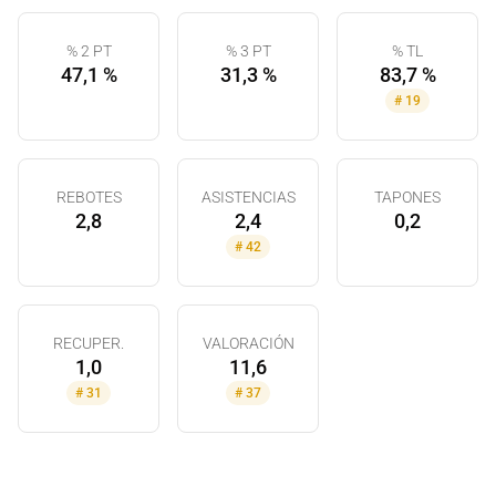
% 2 PT
% 3 PT
% TL
47,1 %
31,3 %
83,7 %
#
19
REBOTES
ASISTENCIAS
TAPONES
2,8
2,4
0,2
#
42
RECUPER.
VALORACIÓN
1,0
11,6
#
31
#
37