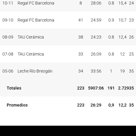
10-11
Regal FC Barcelona
8
28:06
0.8
15,4
24
09-10
Regal FC Barcelona
41
24:59
0.9
10,7
23
08-09
TAU Cerámica
38
24:23
0.8
12,4
26
07-08
TAU Cerámica
33
26:09
0.8
12
25
05-06
Leche Río Breogán
34
33:56
1
19
35
Totales
223
5907:06
191
2.729
35
Promedios
223
26:29
0,9
12,2
35