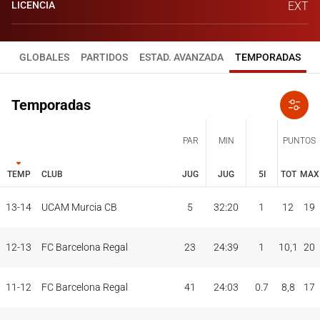
LICENCIA
EXT
GLOBALES
PARTIDOS
ESTAD. AVANZADA
TEMPORADAS
Temporadas
PAR
MIN
PUNTOS
TEMP
CLUB
JUG
JUG
5I
TOT
MAX
JUG
JUG
TOT
MAX
13-14
UCAM Murcia CB
5
32:20
1
12
19
PAR
MIN
PUNTOS
TEMP
CLUB
5I
12-13
FC Barcelona Regal
23
24:39
1
10,1
20
11-12
FC Barcelona Regal
41
24:03
0.7
8,8
17