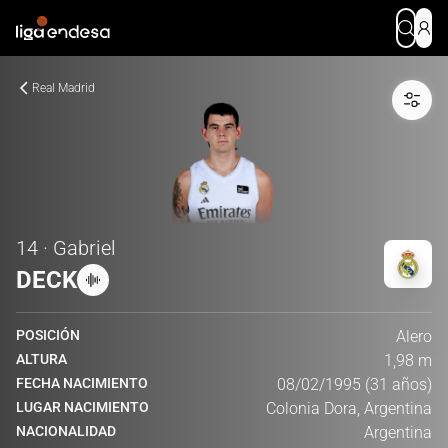
Real Madrid
14 · Gabriel
DECK
POSICIÓN
Alero
ALTURA
1,98 m
FECHA NACIMIENTO
08/02/1995 (31 años)
LUGAR NACIMIENTO
Colonia Dora, Argentina
NACIONALIDAD
Argentina