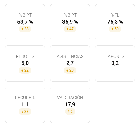
% 2 PT
% 3 PT
% TL
53,7 %
35,9 %
75,3 %
#
38
#
47
#
50
REBOTES
ASISTENCIAS
TAPONES
5,0
2,7
0,2
#
22
#
20
RECUPER.
VALORACIÓN
1,1
17,9
#
33
#
2