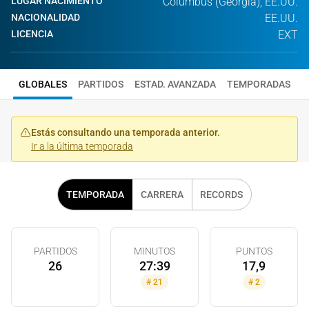
LUGAR NACIMIENTO
Columbus (Georgia), EE.UU.
NACIONALIDAD
EE.UU.
LICENCIA
EXT
GLOBALES
PARTIDOS
ESTAD. AVANZADA
TEMPORADAS
Estás consultando una temporada anterior.
Ir a la última temporada
TEMPORADA
CARRERA
RECORDS
PARTIDOS
MINUTOS
PUNTOS
26
27:39
17,9
#
21
#
2