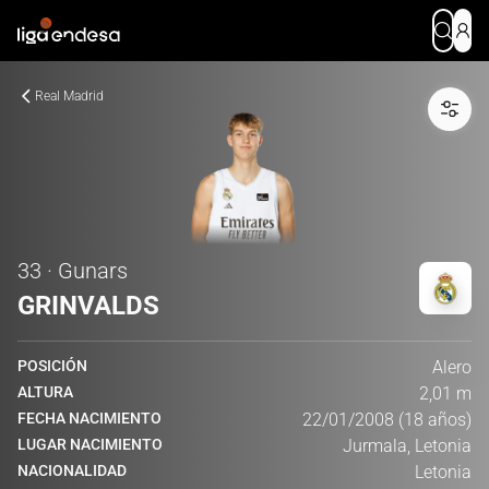
Real Madrid
33 · Gunars
GRINVALDS
POSICIÓN
Alero
ALTURA
2,01 m
FECHA NACIMIENTO
22/01/2008 (18 años)
LUGAR NACIMIENTO
Jurmala, Letonia
NACIONALIDAD
Letonia