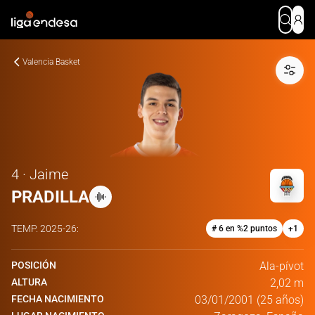
Valencia Basket
4 · Jaime
PRADILLA
TEMP.
2025-26
:
# 6 en %2 puntos
+
1
POSICIÓN
Ala-pívot
ALTURA
2,02 m
FECHA NACIMIENTO
03/01/2001 (25 años)