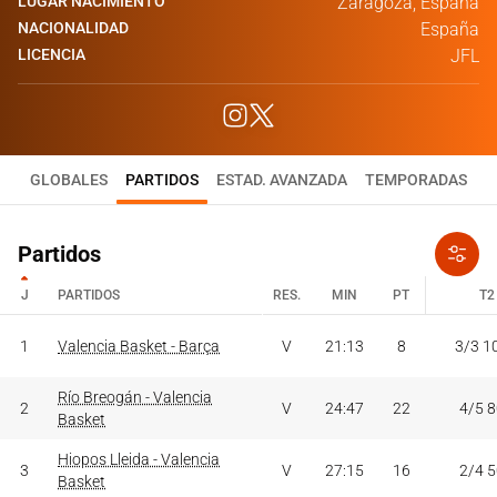
LUGAR NACIMIENTO
Zaragoza, España
NACIONALIDAD
España
LICENCIA
JFL
GLOBALES
PARTIDOS
ESTAD. AVANZADA
TEMPORADAS
Partidos
J
PARTIDOS
RES.
MIN
PT
T2
J
PARTIDOS
RES.
MIN
PT
T2
1
Valencia Basket - Barça
V
21:13
8
3/3 1
Río Breogán - Valencia
2
V
24:47
22
4/5 
Basket
Hiopos Lleida - Valencia
3
V
27:15
16
2/4 
Basket