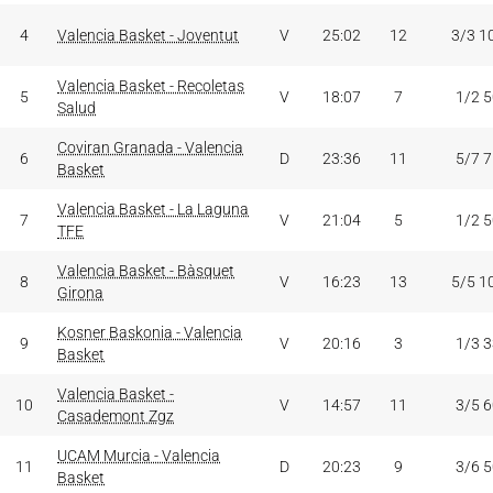
4
Valencia Basket - Joventut
V
25:02
12
3/3 1
Valencia Basket - Recoletas
5
V
18:07
7
1/2 
Salud
Coviran Granada - Valencia
6
D
23:36
11
5/7 
Basket
Valencia Basket - La Laguna
7
V
21:04
5
1/2 
TFE
Valencia Basket - Bàsquet
8
V
16:23
13
5/5 1
Girona
Kosner Baskonia - Valencia
9
V
20:16
3
1/3 
Basket
Valencia Basket -
10
V
14:57
11
3/5 
Casademont Zgz
UCAM Murcia - Valencia
11
D
20:23
9
3/6 
Basket