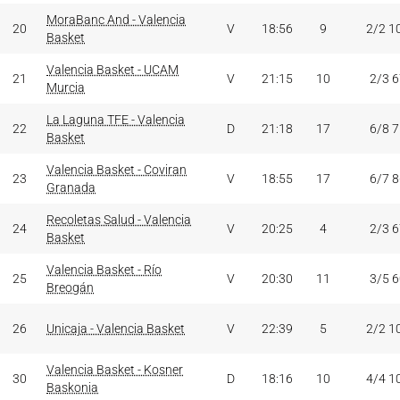
MoraBanc And - Valencia
20
V
18:56
9
2/2 1
Basket
Valencia Basket - UCAM
21
V
21:15
10
2/3 
Murcia
La Laguna TFE - Valencia
22
D
21:18
17
6/8 
Basket
Valencia Basket - Coviran
23
V
18:55
17
6/7 
Granada
Recoletas Salud - Valencia
24
V
20:25
4
2/3 
Basket
Valencia Basket - Río
25
V
20:30
11
3/5 
Breogán
26
Unicaja - Valencia Basket
V
22:39
5
2/2 1
Valencia Basket - Kosner
30
D
18:16
10
4/4 1
Baskonia