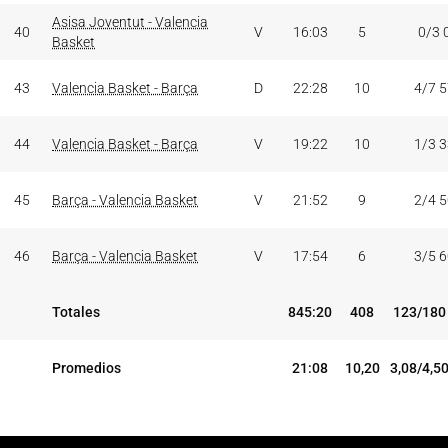
Asisa Joventut - Valencia
40
V
16:03
5
0/3 
Basket
43
Valencia Basket - Barça
D
22:28
10
4/7 
44
Valencia Basket - Barça
V
19:22
10
1/3 
45
Barça - Valencia Basket
V
21:52
9
2/4 
46
Barça - Valencia Basket
V
17:54
6
3/5 
Totales
845:20
408
123/180
Promedios
21:08
10,20
3,08/4,5