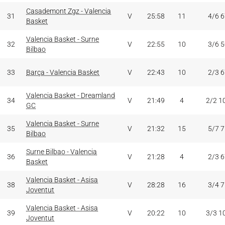
Casademont Zgz - Valencia
31
V
25:58
11
4/6 
Basket
Valencia Basket - Surne
32
V
22:55
10
3/6 
Bilbao
33
Barça - Valencia Basket
V
22:43
10
2/3 
Valencia Basket - Dreamland
34
V
21:49
4
2/2 1
GC
Valencia Basket - Surne
35
V
21:32
15
5/7 
Bilbao
Surne Bilbao - Valencia
36
V
21:28
4
2/3 
Basket
Valencia Basket - Asisa
38
V
28:28
16
3/4 
Joventut
Valencia Basket - Asisa
39
V
20:22
10
3/3 1
Joventut