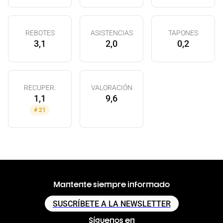
REBOTES
ASISTENCIAS
TAPONES
3,1
2,0
0,2
RECUPER.
VALORACIÓN
1,1
9,6
#
21
Mantente siempre informado
SUSCRÍBETE A LA NEWSLETTER
Síguenos en