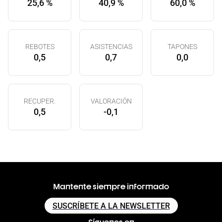
25,6 %
40,9 %
60,0 %
REBOTES
ASISTENCIAS
TAPONES
0,5
0,7
0,0
RECUPER.
VALORACIÓN
0,5
-0,1
Mantente siempre informado
SUSCRÍBETE A LA NEWSLETTER
Síguenos en