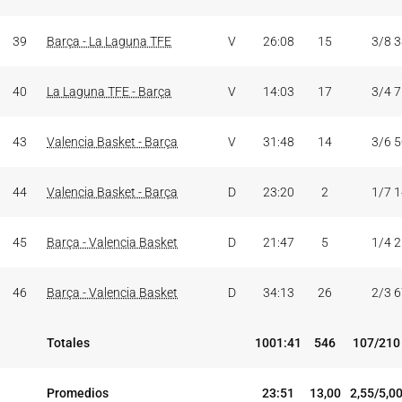
39
Barça - La Laguna TFE
V
26:08
15
3/8 
40
La Laguna TFE - Barça
V
14:03
17
3/4 
43
Valencia Basket - Barça
V
31:48
14
3/6 
44
Valencia Basket - Barça
D
23:20
2
1/7 
45
Barça - Valencia Basket
D
21:47
5
1/4 
46
Barça - Valencia Basket
D
34:13
26
2/3 
Totales
1001:41
546
107/210
Promedios
23:51
13,00
2,55/5,0