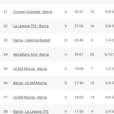
31
Coviran Granada - Barça
V
20:51
19
5/8 
32
La Laguna TFE - Barça
V
27:06
16
3/8 
33
Barça - Valencia Basket
D
20:45
5
1/4 
34
MoraBanc And - Barça
V
34:01
26
5/10 
35
UCAM Murcia - Barça
V
19:08
7
1/5 
36
Barça - UCAM Murcia
D
27:49
15
5/9 
37
UCAM Murcia - Barça
V
24:05
14
3/6 
38
Barça - La Laguna TFE
V
17:55
4
2/4 