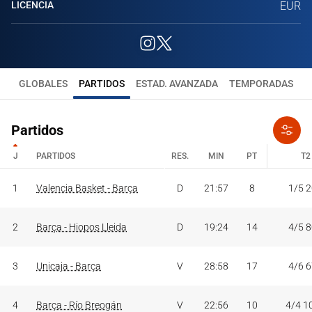
LICENCIA
EUR
GLOBALES
PARTIDOS
ESTAD. AVANZADA
TEMPORADAS
Partidos
J
PARTIDOS
RES.
MIN
PT
T2
J
PARTIDOS
RES.
MIN
PT
T2
1
Valencia Basket - Barça
D
21:57
8
1/5 
2
Barça - Hiopos Lleida
D
19:24
14
4/5 
3
Unicaja - Barça
V
28:58
17
4/6 
4
Barça - Río Breogán
V
22:56
10
4/4 1