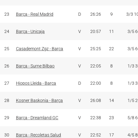
23
Barça - Real Madrid
D
26:26
9
3/3 1
24
Barça - Unicaja
V
20:57
11
3/5 
25
Casademont Zgz - Barça
V
25:25
22
3/5 
26
Barça - Surne Bilbao
V
22:05
8
1/3 
27
Hiopos Lleida - Barça
D
22:00
8
1/3 
28
Kosner Baskonia - Barça
V
26:08
14
1/5 
29
Barça - Dreamland GC
V
22:38
23
5/8 
30
Barça - Recoletas Salud
V
22:52
17
4/5 