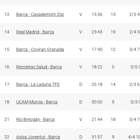
13
Barça - Casademont Zgz
V
15:56
13
2/5 
14
Real Madrid - Barça
V
23:43
19
2/4 
15
Barça - Coviran Granada
V
17:40
12
3/4 
16
Recoletas Salud - Barça
V
18:22
0
0/5 
17
Barça - La Laguna TFE
D
25:18
14
2/3 
18
UCAM Murcia - Barça
D
30:00
9
0/3 
21
Río Breogán - Barça
V
21:44
18
3/4 
22
Asisa Joventut - Barça
D
31:57
9
4/4 1