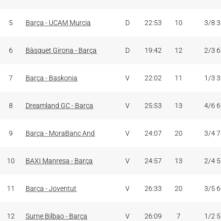
5
Barça - UCAM Murcia
D
22:53
10
3/8 
6
Bàsquet Girona - Barça
D
19:42
12
2/3 
7
Barça - Baskonia
V
22:02
11
1/3 
8
Dreamland GC - Barça
V
25:53
13
4/6 
9
Barça - MoraBanc And
V
24:07
20
3/4 
10
BAXI Manresa - Barça
V
24:57
13
2/4 
11
Barça - Joventut
V
26:33
20
3/5 
12
Surne Bilbao - Barça
V
26:09
7
1/2 