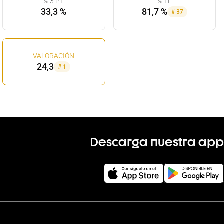
% 3 PT
% TL
33,3 %
81,7 %
#
37
VALORACIÓN
24,3
#
1
Descarga nuestra app