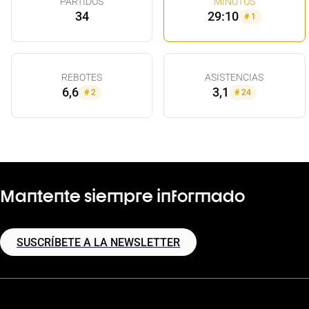
PARTIDOS
MINUTOS
34
29:10
#
1
REBOTES
ASISTENCIAS
6,6
3,1
#
2
#
24
Mantente siempre informado
SUSCRÍBETE A LA NEWSLETTER