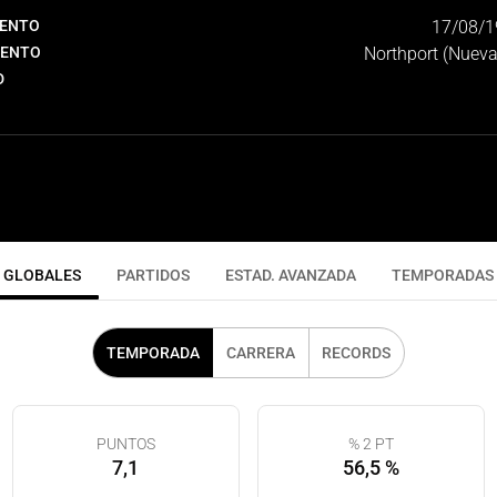
IENTO
17/08/1
IENTO
Northport (Nueva
D
GLOBALES
PARTIDOS
ESTAD. AVANZADA
TEMPORADAS
TEMPORADA
CARRERA
RECORDS
PUNTOS
% 2 PT
7,1
56,5 %