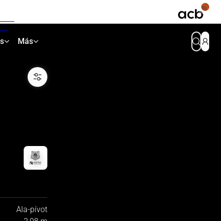
as
Más
Ala-pívot