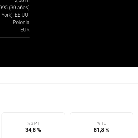
2,08 m
995 (30 años)
 York), EE.UU.
Polonia
EUR
% 3 PT
% TL
34,8 %
81,8 %