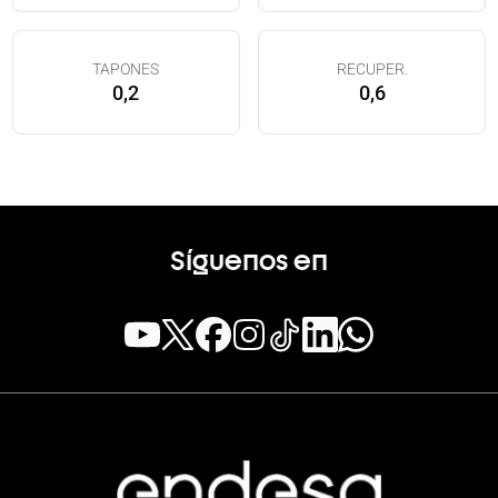
TAPONES
RECUPER.
0,2
0,6
Síguenos en