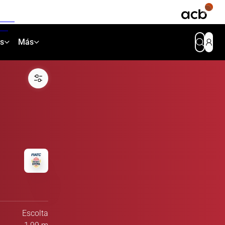
as
Más
Escolta