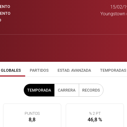
IENTO
15/02/1
IENTO
Youngstown (
D
GLOBALES
PARTIDOS
ESTAD. AVANZADA
TEMPORADAS
TEMPORADA
CARRERA
RECORDS
PUNTOS
% 2 PT
8,8
46,8 %