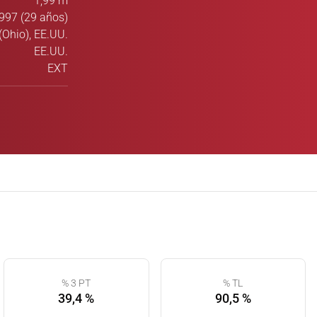
1,99 m
997 (29 años)
Ohio), EE.UU.
EE.UU.
EXT
% 3 PT
% TL
39,4 %
90,5 %