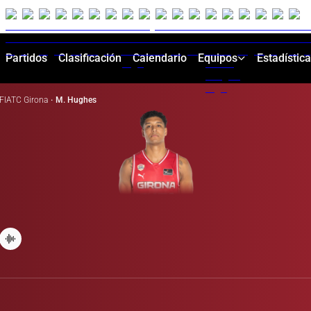
Partidos
Clasificación
Calendario
Equipos
Estadístic
FIATC Girona
·
M. Hughes