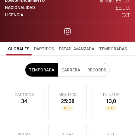
LUGAR NACIMIENTO
Illinois, EE.UU.
NACIONALIDAD
EE.UU.
LICENCIA
EXT
GLOBALES
PARTIDOS
ESTAD. AVANZADA
TEMPORADAS
TEMPORADA
CARRERA
RECORDS
PARTIDOS
MINUTOS
PUNTOS
34
25:08
13,0
#
11
#
19
% 2 PT
% 3 PT
% TL