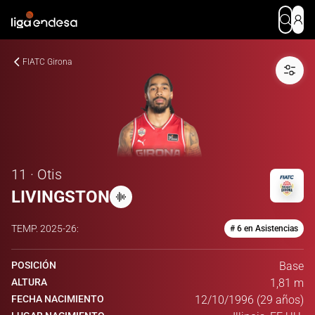
FIATC Girona
11 · Otis
LIVINGSTON
TEMP.
2025-26
:
# 6 en Asistencias
POSICIÓN
Base
ALTURA
1,81 m
FECHA NACIMIENTO
12/10/1996 (29 años)