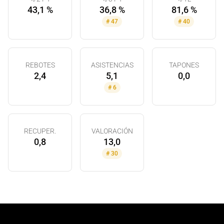
43,1 %
36,8 %
81,6 %
#
47
#
40
REBOTES
ASISTENCIAS
TAPONES
2,4
5,1
0,0
#
6
RECUPER.
VALORACIÓN
0,8
13,0
#
30