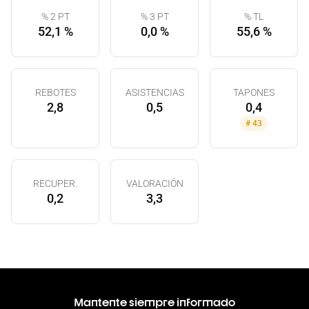
% 2 PT
% 3 PT
% TL
52,1 %
0,0 %
55,6 %
REBOTES
ASISTENCIAS
TAPONES
2,8
0,5
0,4
#
43
RECUPER.
VALORACIÓN
0,2
3,3
Mantente siempre informado