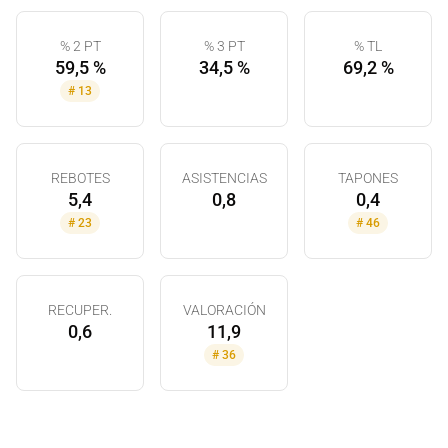
% 2 PT
% 3 PT
% TL
59,5 %
34,5 %
69,2 %
#
13
REBOTES
ASISTENCIAS
TAPONES
5,4
0,8
0,4
#
23
#
46
RECUPER.
VALORACIÓN
0,6
11,9
#
36