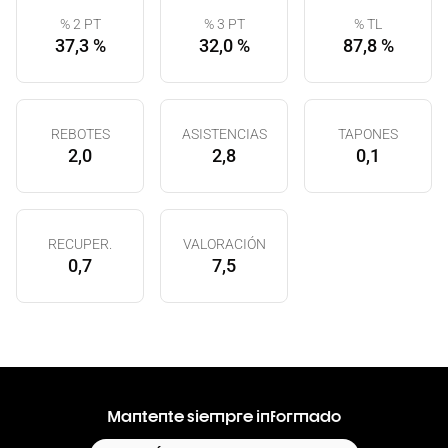
% 2 PT
% 3 PT
% TL
37,3 %
32,0 %
87,8 %
REBOTES
ASISTENCIAS
TAPONES
2,0
2,8
0,1
RECUPER.
VALORACIÓN
0,7
7,5
Mantente siempre informado