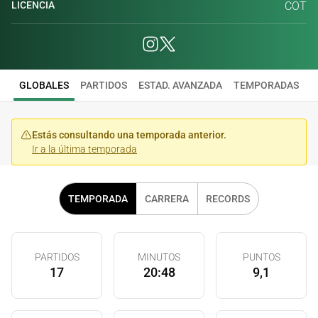
LICENCIA
COT
GLOBALES
PARTIDOS
ESTAD. AVANZADA
TEMPORADAS
Estás consultando una temporada anterior.
Ir a la última temporada
TEMPORADA
CARRERA
RECORDS
PARTIDOS
MINUTOS
PUNTOS
17
20:48
9,1