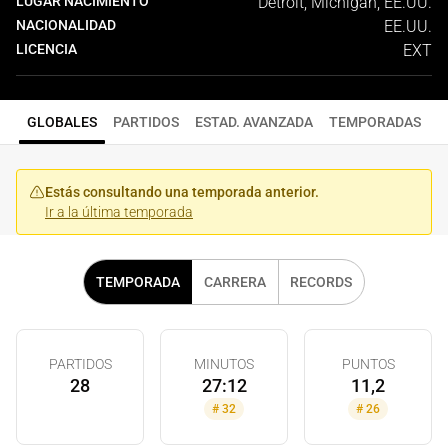
LUGAR NACIMIENTO
Detroit, Michigan, EE.UU.
NACIONALIDAD
EE.UU.
LICENCIA
EXT
GLOBALES
PARTIDOS
ESTAD. AVANZADA
TEMPORADAS
Estás consultando una temporada anterior.
Ir a la última temporada
TEMPORADA
CARRERA
RECORDS
PARTIDOS
MINUTOS
PUNTOS
28
27:12
11,2
#
32
#
26