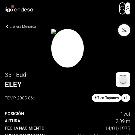
Llanera Menorca
35 · Bud
ELEY
TEMP.
2005-06
:
# 7 en Tapones
+
1
POSICIÓN
Pívot
ALTURA
2,09 m
FECHA NACIMIENTO
14/01/1975