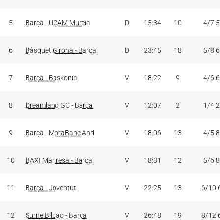
5
Barça - UCAM Murcia
D
15:34
10
4/7 
6
Bàsquet Girona - Barça
D
23:45
18
5/8 
7
Barça - Baskonia
V
18:22
9
4/6 
8
Dreamland GC - Barça
V
12:07
2
1/4 
9
Barça - MoraBanc And
V
18:06
13
4/5 
10
BAXI Manresa - Barça
V
18:31
12
5/6 
11
Barça - Joventut
V
22:25
13
6/10 
12
Surne Bilbao - Barça
V
26:48
19
8/12 