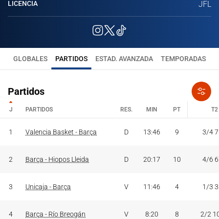
LICENCIA
JFL
GLOBALES
PARTIDOS
ESTAD. AVANZADA
TEMPORADAS
Partidos
J
PARTIDOS
RES.
MIN
PT
T2
J
PARTIDOS
RES.
MIN
PT
T2
1
Valencia Basket - Barça
D
13:46
9
3/4 
2
Barça - Hiopos Lleida
D
20:17
10
4/6 
3
Unicaja - Barça
V
11:46
4
1/3 
4
Barça - Río Breogán
V
8:20
8
2/2 1