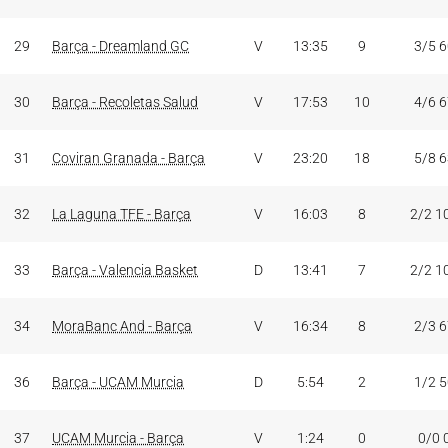
29
Barça - Dreamland GC
V
13:35
9
3/5 
30
Barça - Recoletas Salud
V
17:53
10
4/6 
31
Coviran Granada - Barça
V
23:20
18
5/8 
32
La Laguna TFE - Barça
V
16:03
8
2/2 1
33
Barça - Valencia Basket
D
13:41
7
2/2 1
34
MoraBanc And - Barça
V
16:34
8
2/3 
36
Barça - UCAM Murcia
D
5:54
2
1/2 
37
UCAM Murcia - Barça
V
1:24
0
0/0 