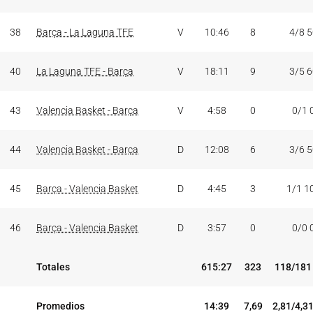
38
Barça - La Laguna TFE
V
10:46
8
4/8 
40
La Laguna TFE - Barça
V
18:11
9
3/5 
43
Valencia Basket - Barça
V
4:58
0
0/1 
44
Valencia Basket - Barça
D
12:08
6
3/6 
45
Barça - Valencia Basket
D
4:45
3
1/1 1
46
Barça - Valencia Basket
D
3:57
0
0/0 
Totales
615:27
323
118/181
Promedios
14:39
7,69
2,81/4,3