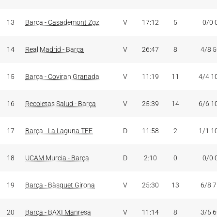
13
Barça - Casademont Zgz
V
17:12
5
0/0 
14
Real Madrid - Barça
V
26:47
8
4/8 
15
Barça - Coviran Granada
V
11:19
11
4/4 1
16
Recoletas Salud - Barça
V
25:39
14
6/6 1
17
Barça - La Laguna TFE
D
11:58
2
1/1 1
18
UCAM Murcia - Barça
D
2:10
0
0/0 
19
Barça - Bàsquet Girona
V
25:30
13
6/8 
20
Barça - BAXI Manresa
V
11:14
8
3/5 