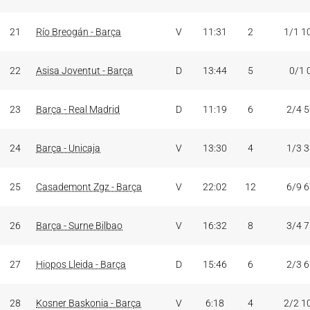
21
Río Breogán - Barça
V
11:31
2
1/1 1
22
Asisa Joventut - Barça
D
13:44
5
0/1 
23
Barça - Real Madrid
D
11:19
6
2/4 
24
Barça - Unicaja
V
13:30
4
1/3 
25
Casademont Zgz - Barça
V
22:02
12
6/9 
26
Barça - Surne Bilbao
V
16:32
8
3/4 
27
Hiopos Lleida - Barça
D
15:46
6
2/3 
28
Kosner Baskonia - Barça
V
6:18
4
2/2 1