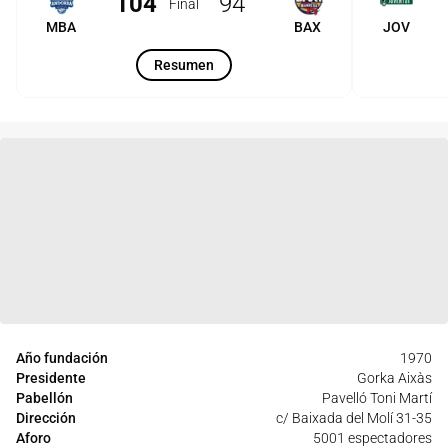
104
94
Final
MBA
BAX
JOV
Resumen
Año fundación
1970
Presidente
Gorka Aixàs
Pabellón
Pavelló Toni Martí
Dirección
c/ Baixada del Molí 31-35
Aforo
5001 espectadores