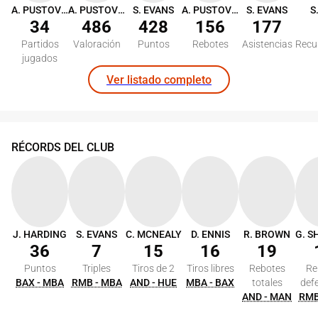
A. PUSTOVYI
A. PUSTOVYI
S. EVANS
A. PUSTOVYI
S. EVANS
S
34
486
428
156
177
Partidos
Valoración
Puntos
Rebotes
Asistencias
Recu
jugados
Ver listado completo
RÉCORDS DEL CLUB
J. HARDING
S. EVANS
C. MCNEALY
D. ENNIS
R. BROWN
36
7
15
16
19
Puntos
Triples
Tiros de 2
Tiros libres
Rebotes
Re
BAX - MBA
RMB - MBA
AND - HUE
MBA - BAX
totales
def
AND - MAN
RMB