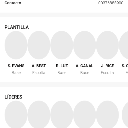
Contacto
00376885900
PLANTILLA
S. EVANS
A. BEST
R. LUZ
A. GANAL
J. RICE
S.
Base
Escolta
Base
Base
Escolta
A
LÍDERES