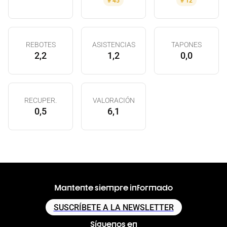
#
45
#
12
REBOTES
ASISTENCIAS
TAPONES
2,2
1,2
0,0
RECUPER.
VALORACIÓN
0,5
6,1
Mantente siempre informado
SUSCRÍBETE A LA NEWSLETTER
Síguenos en