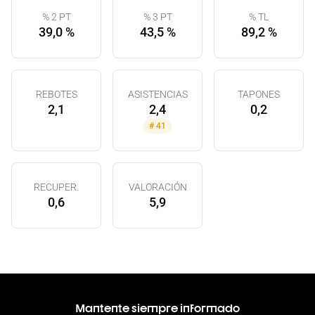
% 2 PT
% 3 PT
% TL
39,0 %
43,5 %
89,2 %
REBOTES
ASISTENCIAS
TAPONES
2,1
2,4
0,2
#
41
RECUPER.
VALORACIÓN
0,6
5,9
Mantente siempre informado