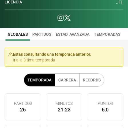
LICENCIA
JFL
GLOBALES
PARTIDOS
ESTAD. AVANZADA
TEMPORADAS
Estás consultando una temporada anterior.
Ir a la última temporada
TEMPORADA
CARRERA
RECORDS
PARTIDOS
MINUTOS
PUNTOS
26
21:23
6,0