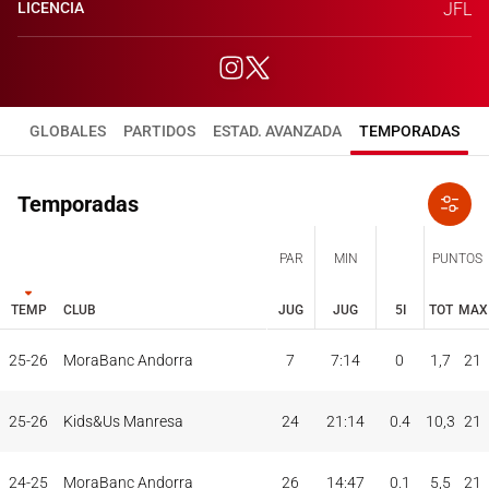
LICENCIA
JFL
GLOBALES
PARTIDOS
ESTAD. AVANZADA
TEMPORADAS
Temporadas
PAR
MIN
PUNTOS
TEMP
CLUB
JUG
JUG
5I
TOT
MAX
JUG
JUG
TOT
MAX
25-26
MoraBanc Andorra
7
7:14
0
1,7
21
PAR
MIN
PUNTOS
TEMP
CLUB
5I
25-26
Kids&Us Manresa
24
21:14
0.4
10,3
21
24-25
MoraBanc Andorra
26
14:47
0.1
5,5
21