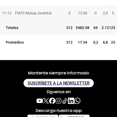
11-12
FIATC Mutua Joventut
3
12:36
0
2,3
5
Totales
312
5482:58
69
2.121
25
Promedios
312
17:34
0,2
6,8
25
Mantente siempre informado
SUSCRÍBETE A LA NEWSLETTER
Síguenos en
Descarga nuestra app