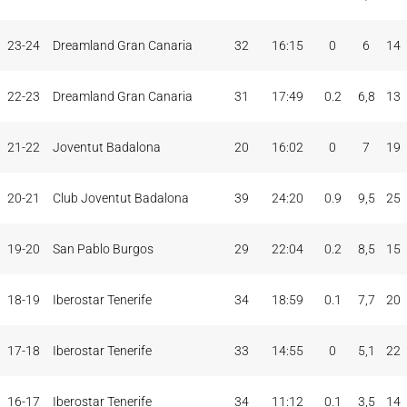
23-24
Dreamland Gran Canaria
32
16:15
0
6
14
22-23
Dreamland Gran Canaria
31
17:49
0.2
6,8
13
21-22
Joventut Badalona
20
16:02
0
7
19
20-21
Club Joventut Badalona
39
24:20
0.9
9,5
25
19-20
San Pablo Burgos
29
22:04
0.2
8,5
15
18-19
Iberostar Tenerife
34
18:59
0.1
7,7
20
17-18
Iberostar Tenerife
33
14:55
0
5,1
22
16-17
Iberostar Tenerife
34
11:12
0.1
3,5
14