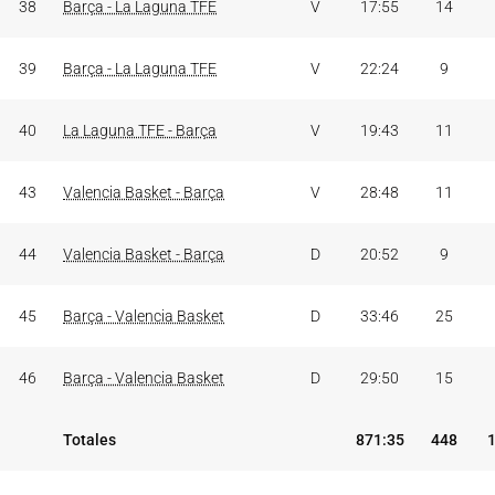
38
Barça - La Laguna TFE
V
17:55
14
39
Barça - La Laguna TFE
V
22:24
9
40
La Laguna TFE - Barça
V
19:43
11
43
Valencia Basket - Barça
V
28:48
11
44
Valencia Basket - Barça
D
20:52
9
45
Barça - Valencia Basket
D
33:46
25
46
Barça - Valencia Basket
D
29:50
15
Totales
871:35
448