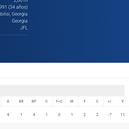
2,06 m
991 (34 años)
bilisi, Georgia
Georgia
JFL
A
BR
BP
C
F+C
M
F
C
+/-
V
A
BR
BP
C
F+C
M
F
C
+/-
V
4
1
4
1
0
1
2
2
-7
11