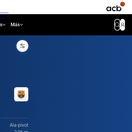
as
Más
Ala-pívot