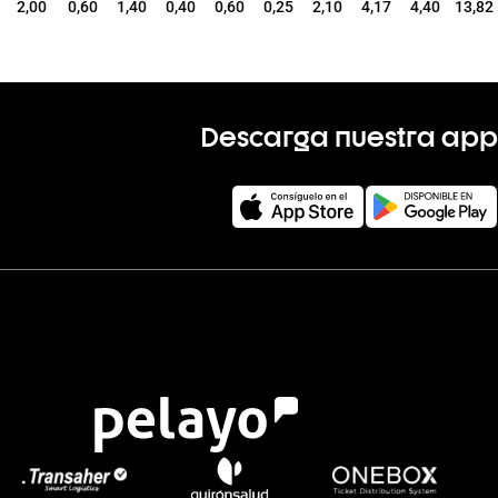
2,00
0,60
1,40
0,40
0,60
0,25
2,10
4,17
4,40
13,82
Descarga nuestra app