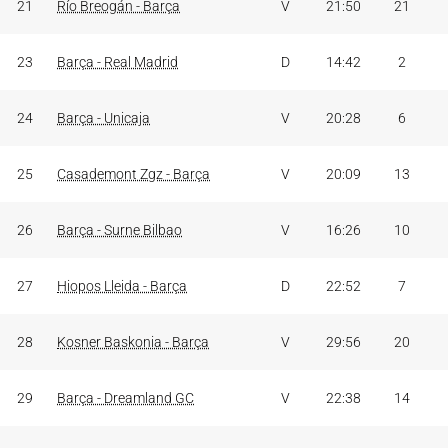
21
Río Breogán - Barça
V
21:50
21
23
Barça - Real Madrid
D
14:42
2
24
Barça - Unicaja
V
20:28
6
25
Casademont Zgz - Barça
V
20:09
13
26
Barça - Surne Bilbao
V
16:26
10
27
Hiopos Lleida - Barça
D
22:52
7
28
Kosner Baskonia - Barça
V
29:56
20
29
Barça - Dreamland GC
V
22:38
14