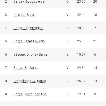
2
Barça - Hiopos Lleida
D
23:39
20
3
Unicaja - Barça
V
22:44
18
4
Barça - Río Breogán
V
20:58
7
5
Barça - UCAM Murcia
D
25:05
21
6
Bàsquet Girona - Barça
D
15:27
6
7
Barça - Baskonia
V
24:54
14
8
Dreamland GC - Barça
V
26:37
14
9
Barça - MoraBanc And
V
12:01
9