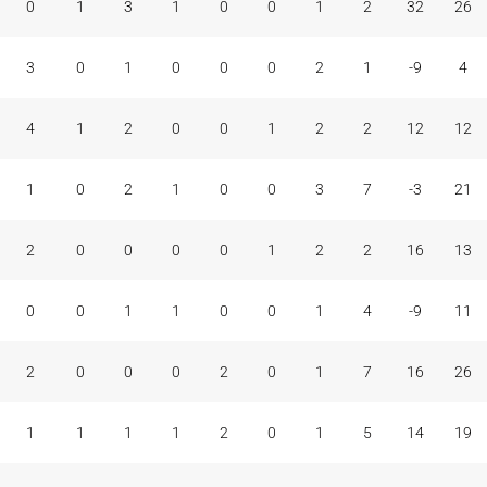
0
1
3
1
0
0
1
2
32
26
3
0
1
0
0
0
2
1
-9
4
4
1
2
0
0
1
2
2
12
12
1
0
2
1
0
0
3
7
-3
21
2
0
0
0
0
1
2
2
16
13
0
0
1
1
0
0
1
4
-9
11
2
0
0
0
2
0
1
7
16
26
1
1
1
1
2
0
1
5
14
19