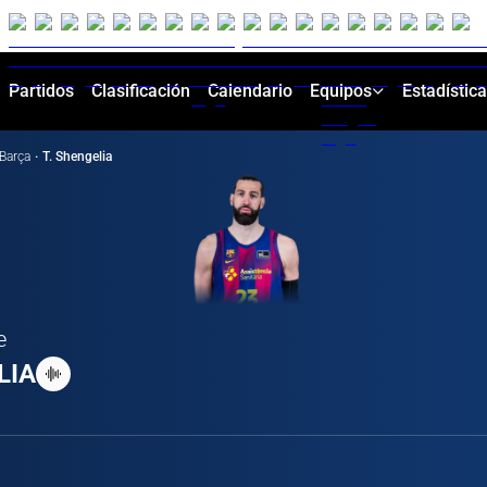
Partidos
Clasificación
Calendario
Equipos
Estadístic
Barça
·
T. Shengelia
e
LIA