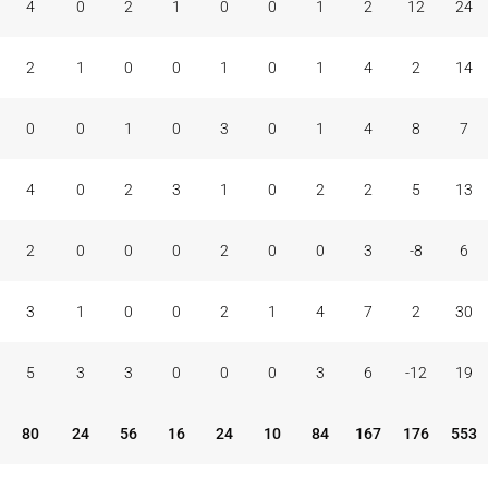
4
0
2
1
0
0
1
2
12
24
2
1
0
0
1
0
1
4
2
14
0
0
1
0
3
0
1
4
8
7
4
0
2
3
1
0
2
2
5
13
2
0
0
0
2
0
0
3
-8
6
3
1
0
0
2
1
4
7
2
30
5
3
3
0
0
0
3
6
-12
19
80
24
56
16
24
10
84
167
176
553