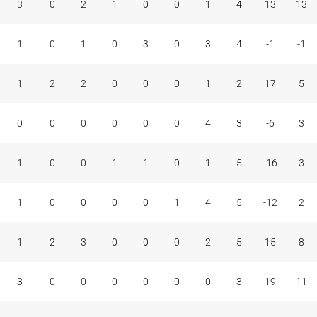
3
0
2
1
0
0
1
4
13
13
1
0
1
0
3
0
3
4
-1
-1
1
2
2
0
0
0
1
2
17
5
0
0
0
0
0
0
4
3
-6
3
1
0
0
1
1
0
1
5
-16
3
1
0
0
0
0
1
4
5
-12
2
1
2
3
0
0
0
2
5
15
8
3
0
0
0
0
0
0
3
19
11