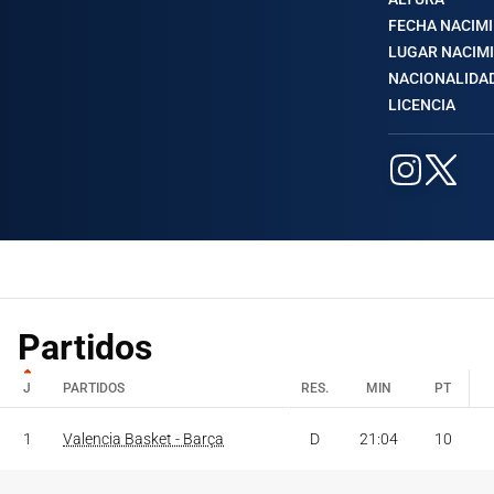
FECHA NACIM
LUGAR NACIM
NACIONALIDA
LICENCIA
Partidos
J
PARTIDOS
RES.
MIN
PT
J
PARTIDOS
RES.
MIN
PT
1
Valencia Basket - Barça
D
21:04
10