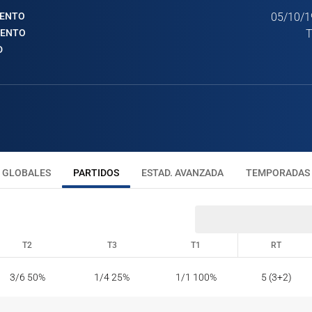
IENTO
05/10/1
IENTO
T
D
GLOBALES
PARTIDOS
ESTAD. AVANZADA
TEMPORADAS
T2
T3
T1
RT
T2
T3
T1
RT
3/6 50%
1/4 25%
1/1 100%
5 (3+2)