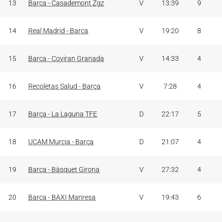
13
Barça - Casademont Zgz
V
13:39
9
14
Real Madrid - Barça
V
19:20
8
15
Barça - Coviran Granada
V
14:33
4
16
Recoletas Salud - Barça
V
7:28
4
17
Barça - La Laguna TFE
D
22:17
5
18
UCAM Murcia - Barça
D
21:07
4
19
Barça - Bàsquet Girona
V
27:32
4
20
Barça - BAXI Manresa
V
19:43
6