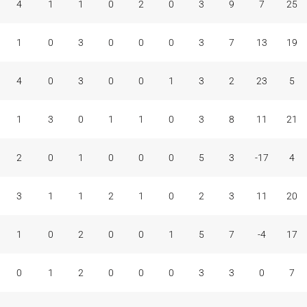
4
1
1
0
2
0
3
9
7
25
1
0
3
0
0
0
3
7
13
19
4
0
3
0
0
1
3
2
23
5
1
3
0
1
1
0
3
8
11
21
2
0
1
0
0
0
5
3
-17
4
3
1
1
2
1
0
2
3
11
20
1
0
2
0
0
1
5
7
-4
17
0
1
2
0
0
0
3
3
0
7