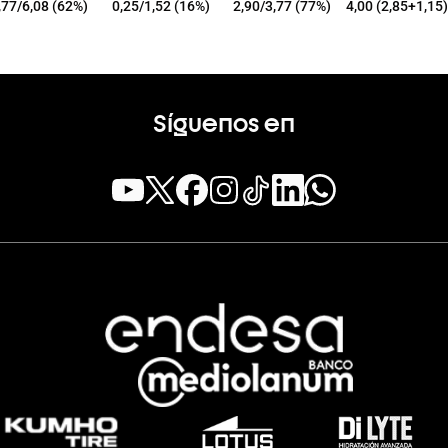
,77/6,08 (62%)
0,25/1,52 (16%)
2,90/3,77 (77%)
4,00 (2,85+1,15)
Síguenos en