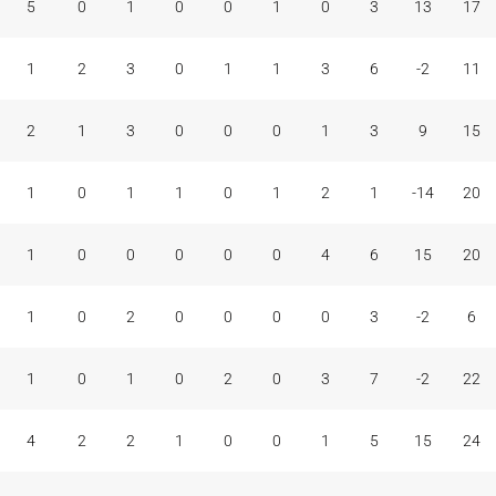
5
0
1
0
0
1
0
3
13
17
1
2
3
0
1
1
3
6
-2
11
2
1
3
0
0
0
1
3
9
15
1
0
1
1
0
1
2
1
-14
20
1
0
0
0
0
0
4
6
15
20
1
0
2
0
0
0
0
3
-2
6
1
0
1
0
2
0
3
7
-2
22
4
2
2
1
0
0
1
5
15
24