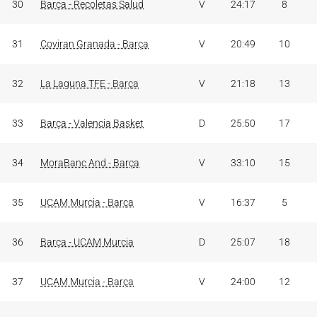
30
Barça - Recoletas Salud
V
24:17
8
31
Coviran Granada - Barça
V
20:49
10
32
La Laguna TFE - Barça
V
21:18
13
33
Barça - Valencia Basket
D
25:50
17
34
MoraBanc And - Barça
V
33:10
15
35
UCAM Murcia - Barça
V
16:37
5
36
Barça - UCAM Murcia
D
25:07
18
37
UCAM Murcia - Barça
V
24:00
12