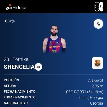
Barça
23 · Tornike
SHENGELIA
POSICIÓN
Ala-pívot
ALTURA
2,06 m
FECHA NACIMIENTO
05/10/1991 (34 años)
LUGAR NACIMIENTO
Tbilisi, Georgia
NACIONALIDAD
Georgia