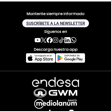
Mantente siempre informado
SUSCRÍBETE A LA NEWSLETTER
Síguenos en
Descarga nuestra app