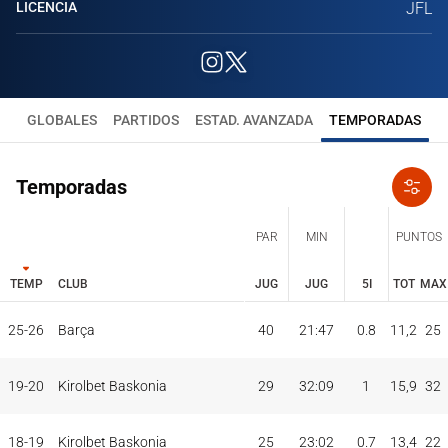
LICENCIA
JFL
GLOBALES
PARTIDOS
ESTAD. AVANZADA
TEMPORADAS
Temporadas
PAR
MIN
PUNTOS
TEMP
CLUB
JUG
JUG
5I
TOT
MAX
JUG
JUG
TOT
MAX
25-26
Barça
40
21:47
0.8
11,2
25
PAR
MIN
PUNTOS
TEMP
CLUB
5I
19-20
Kirolbet Baskonia
29
32:09
1
15,9
32
18-19
Kirolbet Baskonia
25
23:02
0.7
13,4
22